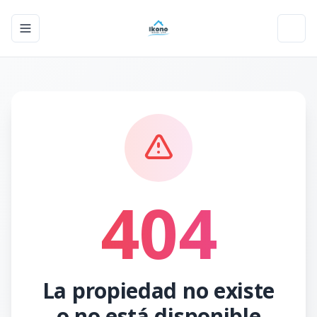
Toggle navigation menu
Toggl
404
La propiedad no existe
o no está disponible