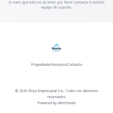
Si crees que esto es un error, por favor contacta a nuestro
equipo de soporte.
Propiedades
Nosotros
Contacto
Facebook
Instagram
LinkedIn
YouTube
©
2026
Rosa Empresarial S.A.
,
Todos los derechos
reservados
Powered by
AlterEstate