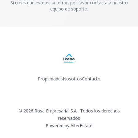
Si crees que esto es un error, por favor contacta a nuestro
equipo de soporte.
Propiedades
Nosotros
Contacto
Facebook
Instagram
LinkedIn
YouTube
©
2026
Rosa Empresarial S.A.
,
Todos los derechos
reservados
Powered by
AlterEstate