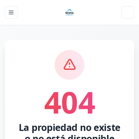
Toggle navigation menu
Toggl
404
La propiedad no existe
o no está disponible