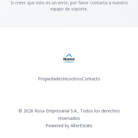
Si crees que esto es un error, por favor contacta a nuestro
equipo de soporte.
Propiedades
Nosotros
Contacto
Facebook
Instagram
LinkedIn
YouTube
©
2026
Rosa Empresarial S.A.
,
Todos los derechos
reservados
Powered by
AlterEstate