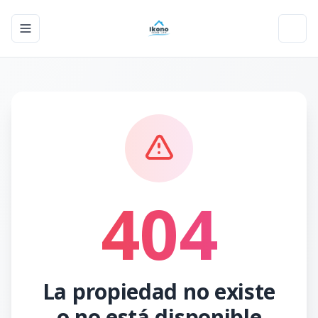
Toggle navigation menu
Toggl
404
La propiedad no existe
o no está disponible