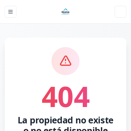
Toggle navigation menu
Toggl
404
La propiedad no existe
o no está disponible