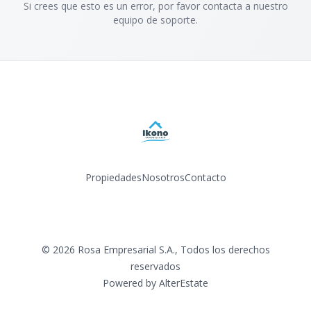
Si crees que esto es un error, por favor contacta a nuestro
equipo de soporte.
Propiedades
Nosotros
Contacto
Facebook
Instagram
LinkedIn
YouTube
©
2026
Rosa Empresarial S.A.
,
Todos los derechos
reservados
Powered by
AlterEstate